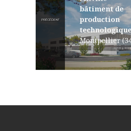
bâtiment de
production
PRÉCÉDENT
technologiqu
Montpellier (3