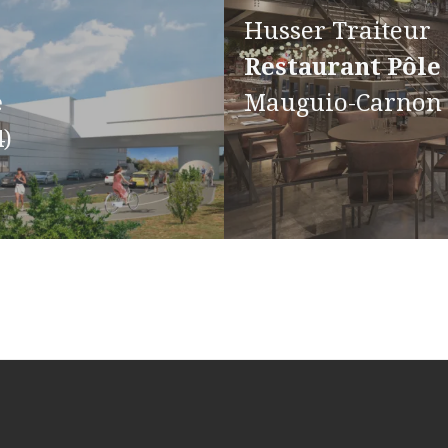
Husser Traiteur
Restaurant Pôle
e
Mauguio-Carnon 
4)