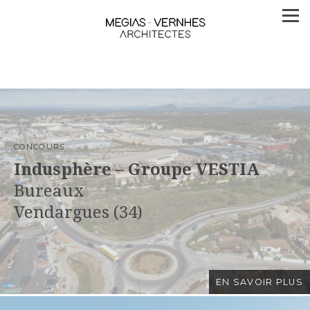
CONCOURS
Indusphère – Groupe VESTIA
Bureaux
Vendargues (34)
EN SAVOIR PLUS