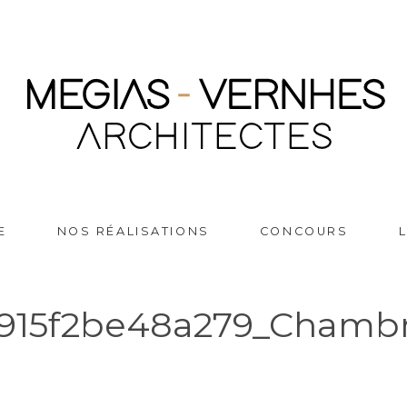
E
NOS RÉALISATIONS
CONCOURS
915f2be48a279_Chambr